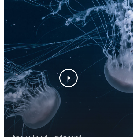
Dirección
Av. El Pinar 124, oficina 
Santiago de Surco.
WhatsApp: +51 924869
Correo:
comunicaciones@draalc
Food for thought
Uncategorized