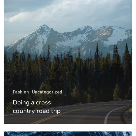
Procedimient
Casos
Citas
Contacto
Fashion
Uncategorized
Doing a cross
¡Descubre Más!
country road trip
Conoce todos nuestros se
en diseño de sonrisa.